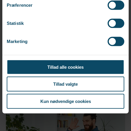
Præferencer
Statistik
Marketing
FEM VERBER, DER GØR LIVET I
Tillad alle cookies
DANMARK LETTERE
Er ved at lære at tale dansk? Her er 5 verber
som giver dig en grundforståelse.
Tillad valgte
Kun nødvendige cookies