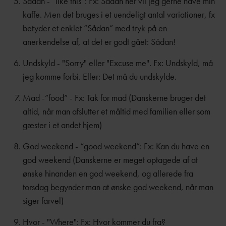
Sådan - “like this”: Fx: Sådan her vil jeg gerne have min
kaffe. Men det bruges i et uendeligt antal variationer, fx
betyder et enklet “Sådan” med tryk på en
anerkendelse af, at det er godt gået: Sådan!
Undskyld - "Sorry" eller "Excuse me". Fx: Undskyld, må
jeg komme forbi. Eller: Det må du undskylde.
Mad -”food” - Fx: Tak for mad (Danskerne bruger det
altid, når man afslutter et måltid med familien eller som
gæster i et andet hjem)
God weekend - “good weekend”: Fx: Kan du have en
god weekend (Danskerne er meget optagede af at
ønske hinanden en god weekend, og allerede fra
torsdag begynder man at ønske god weekend, når man
siger farvel)
Hvor - "Where": Fx: Hvor kommer du fra?