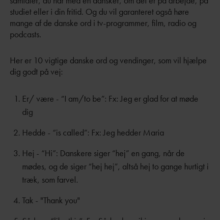
samtaler, du har med en dansker, om det er på arbejde, på
studiet eller i din fritid. Og du vil garanteret også høre
mange af de danske ord i tv-programmer, film, radio og
podcasts.
Her er 10 vigtige danske ord og vendinger, som vil hjælpe
dig godt på vej:
Er/ være - “I am/to be”: Fx: Jeg er glad for at møde
dig
Hedde - “is called”: Fx: Jeg hedder Maria
Hej - “Hi”: Danskere siger “hej” en gang, når de
mødes, og de siger “hej hej”, altså hej to gange hurtigt i
træk, som farvel.
Tak - "Thank you"