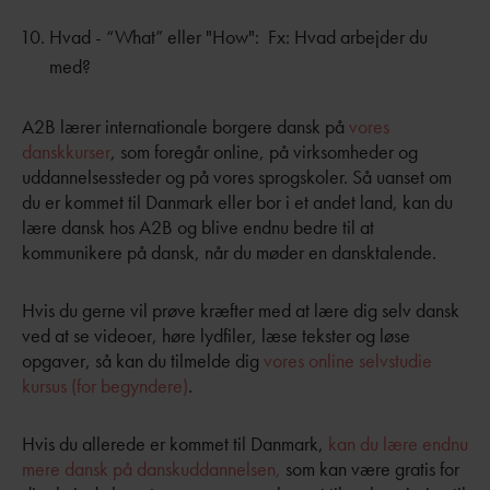
Hvad - “What” eller "How": Fx: Hvad arbejder du
med?
A2B lærer internationale borgere dansk på
vores
danskkurser
, som foregår online, på virksomheder og
uddannelsessteder og på vores sprogskoler. Så uanset om
du er kommet til Danmark eller bor i et andet land, kan du
lære dansk hos A2B og blive endnu bedre til at
kommunikere på dansk, når du møder en dansktalende.
Hvis du gerne vil prøve kræfter med at lære dig selv dansk
ved at se videoer, høre lydfiler, læse tekster og løse
opgaver, så kan du tilmelde dig
vores online selvstudie
kursus (for begyndere)
.
Hvis du allerede er kommet til Danmark,
kan du lære endnu
mere dansk på danskuddannelsen,
som kan være gratis for