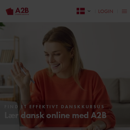
LOGIN
FIND ET EFFEKTIVT DANSKKURSUS
Lær dansk online med A2B