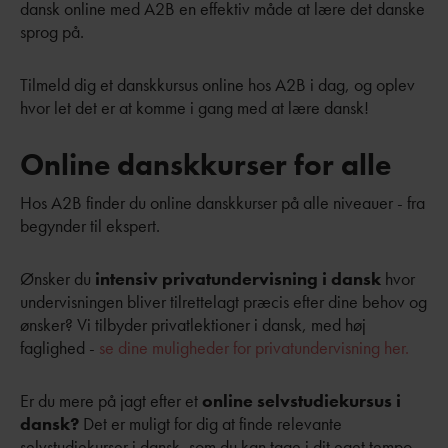
dansk online med A2B en effektiv måde at lære det danske
sprog på.
Tilmeld dig et danskkursus online hos A2B i dag, og oplev
hvor let det er at komme i gang med at lære dansk!
Online danskkurser for alle
Hos A2B finder du online danskkurser på alle niveauer - fra
begynder til ekspert.
Ønsker du
intensiv privatundervisning i dansk
hvor
undervisningen bliver tilrettelagt præcis efter dine behov og
ønsker? Vi tilbyder privatlektioner i dansk, med høj
faglighed -
se dine muligheder for privatundervisning her.
Er du mere på jagt efter et
online selvstudiekursus i
dansk?
Det er muligt for dig at finde relevante
selvstudiekurser i dansk, som du kan tage i dit eget tempo