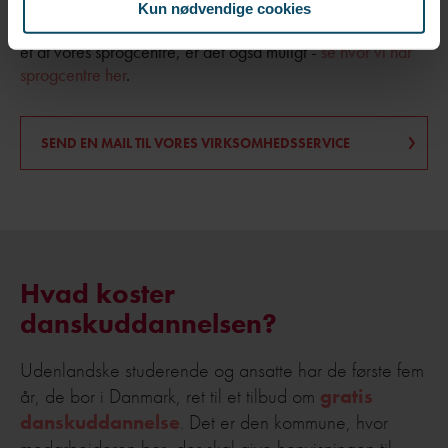
Kun nødvendige cookies
Hvis medarbejderen ønsker at deltage på et fysisk hold på
et af vores sprogcentre, er det også muligt -
se hvor vi har
sprogcentre her
.
SEND EN MAIL TIL VORES VIRKSOMHEDSSERVICE
Hvad koster
danskuddannelsen?
Udenlandske studerende og ansatte har de første fem
år, de bor i Danmark, ret til et tilbud om
gratis
danskuddannelse
. Det er den kommune, hvor
medarbejderen bor, der skal give henvisningen til