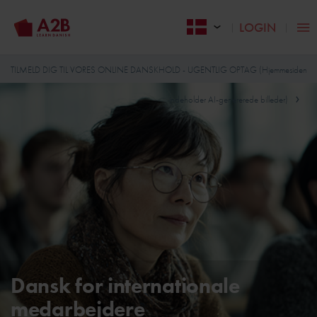
LOGIN
TILMELD DIG TIL VORES ONLINE DANSKHOLD - UGENTLIG OPTAG (Hjemmesiden
indeholder AI-genererede billeder)
Dansk for internationale
medarbejdere