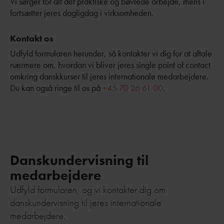
Vi sørger for alt det praktiske og bøvlede arbejde, mens i
fortsætter jeres dagligdag i virksomheden.
Kontakt os
Udfyld formularen herunder, så kontakter vi dig for at aftale
nærmere om, hvordan vi bliver jeres
single point of contact
omkring danskkurser til jeres internationale medarbejdere.
Du kan også ringe til os på
+45 70 26 61 00
.
Danskundervisning til
medarbejdere
Udfyld formularen, og vi kontakter dig om
danskundervisning til jeres internationale
medarbejdere.