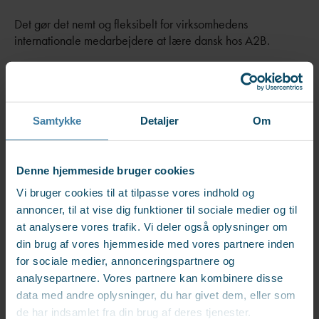
Det gør det nemt og fleksibelt for virksomhedens
internationale medarbejdere at lære dansk hos A2B.
Vi tilbyder blandt andet:
Gratis danskundervisning online under den officielle
Samtykke
Detaljer
Om
danskuddannelse
Lær dansk hurtigt og intensivt med Executive Dansk
Denne hjemmeside bruger cookies
Vi bruger cookies til at tilpasse vores indhold og
En-til-en lektioner med fokus på lige nøjagtigt den
annoncer, til at vise dig funktioner til sociale medier og til
præsentation, en leder skal lave, eller andre sproglige
at analysere vores trafik. Vi deler også oplysninger om
emner, den enkelte vil forbedre
din brug af vores hjemmeside med vores partnere inden
for sociale medier, annonceringspartnere og
Online danskundervisning
analysepartnere. Vores partnere kan kombinere disse
under danskuddannelsen
data med andre oplysninger, du har givet dem, eller som
de har indsamlet fra din brug af deres tjenester.