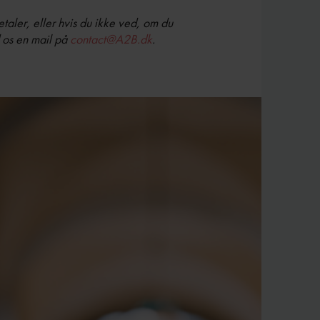
taler, eller hvis du ikke ved, om du
 os en mail på
contact@A2B.dk
.