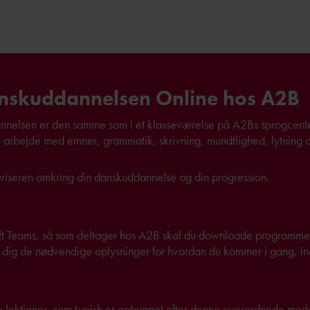
nskuddannelsen Online hos A2B
nelsen er den samme som i et klasseværelse på A2Bs sprogcenter, 
kal arbejde med emner, grammatik, skrivning, mundtlighed, lytning 
iseren omkring din danskuddannelse og din progression.
t Teams, så som deltager hos A2B skal du downloade programmet 
ve dig de nødvendige oplysninger for hvordan du kommer i gang, in
e lektioner, som typisk er opbygget efter denne overordnede mode