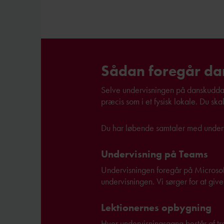
Sådan foregår da
Selve undervisningen på danskuddan
præcis som i et fysisk lokale. Du s
Du har løbende samtaler med underv
Undervisning på Teams
Undervisningen foregår på Microsof
undervisningen. Vi sørger for at gi
Lektionernes opbygning
Hver undervisningsgang består af tr