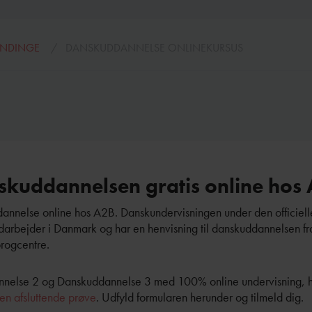
ÆNDINGE
DANSKUDDANNELSE ONLINEKURSUS
skuddannelsen gratis online hos
dannelse online hos A2B. Danskundervisningen under den officiell
edarbejder i Danmark og har en henvisning til danskuddannelsen fr
progcentre.
nnelse 2 og Danskuddannelse 3 med 100% online undervisning, h
 den afsluttende prøve
. Udfyld formularen herunder og tilmeld dig.