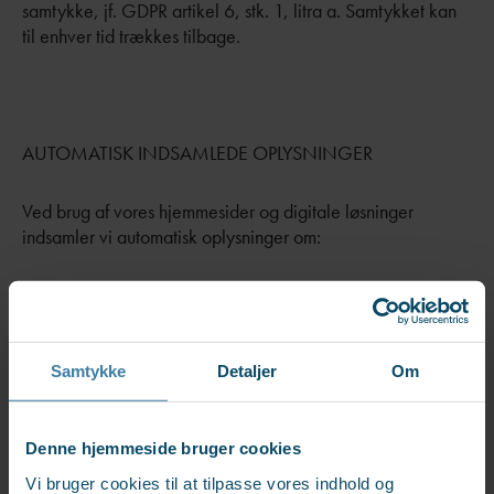
samtykke, jf. GDPR artikel 6, stk. 1, litra a. Samtykket kan
til enhver tid trækkes tilbage.
AUTOMATISK INDSAMLEDE OPLYSNINGER
Ved brug af vores hjemmesider og digitale løsninger
indsamler vi automatisk oplysninger om:
- Brugeradfærd
- Operativsystem
Samtykke
Detaljer
Om
- Browsertype
Denne hjemmeside bruger cookies
Vi bruger cookies til at tilpasse vores indhold og