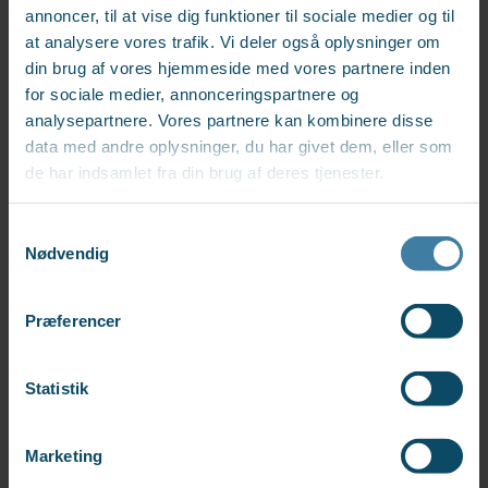
annoncer, til at vise dig funktioner til sociale medier og til
Oplysningerne anvendes på baggrund af vores legitime
at analysere vores trafik. Vi deler også oplysninger om
interesse, jf. GDPR artikel 6, stk. 1, litra f, og anonymiseres.
din brug af vores hjemmeside med vores partnere inden
for sociale medier, annonceringspartnere og
analysepartnere. Vores partnere kan kombinere disse
data med andre oplysninger, du har givet dem, eller som
FORMÅL OG RETSGRUNDLAG
de har indsamlet fra din brug af deres tjenester.
Vi behandler personoplysninger til følgende formål:
Samtykkevalg
Nødvendig
- Opfyldelse af kontrakt: GDPR artikel 6, stk. 1, litra b
Præferencer
- Kommunikation og samarbejde: GDPR artikel 6, stk. 1,
litra f
Statistik
- Rekruttering: GDPR artikel 6, stk. 1, litra b og f
Marketing