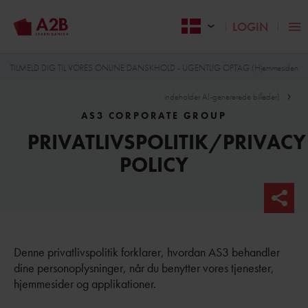
LOGIN
TILMELD DIG TIL VORES ONLINE DANSKHOLD - UGENTLIG OPTAG (Hjemmesiden
indeholder AI-genererede billeder)
AS3 CORPORATE GROUP
PRIVATLIVSPOLITIK/PRIVACY
POLICY
Denne privatlivspolitik forklarer, hvordan AS3 behandler
dine personoplysninger, når du benytter vores tjenester,
hjemmesider og applikationer.