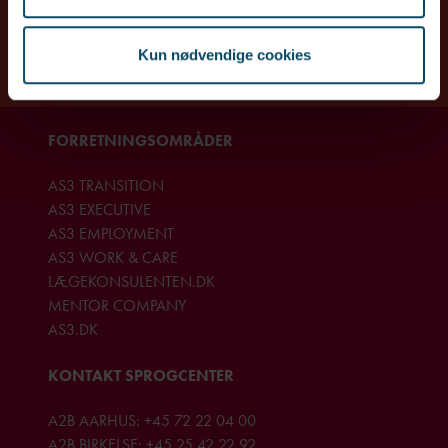
Kun nødvendige cookies
FORRETNINGSOMRÅDER
AS3 TRANSITION
AS3 EXECUTIVE
AS3 EMPLOYMENT
AS3 WORK & CARE
LÆGEKONSULENTEN.DK
MENTOR COMPANY
AS3.DK
KONTAKT SPROGCENTER
A2B AARHUS:
+45 72 22 04 00
A2B BIRKELSE:
+45 25 42 22 92