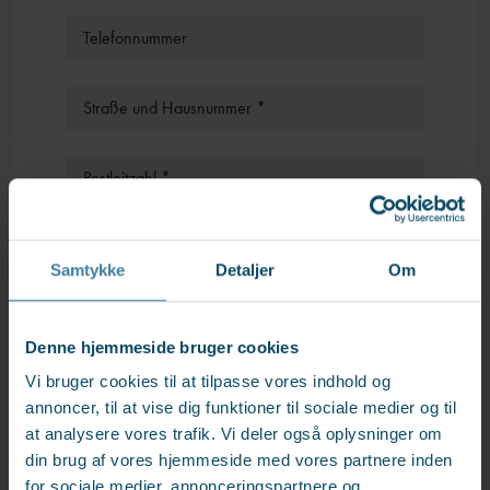
Telefonnummer
Straße und Hausnummer *
Postleitzahl *
Stadt *
Samtykke
Detaljer
Om
Denne hjemmeside bruger cookies
Vi bruger cookies til at tilpasse vores indhold og
In den Warenkorb
annoncer, til at vise dig funktioner til sociale medier og til
legen
at analysere vores trafik. Vi deler også oplysninger om
din brug af vores hjemmeside med vores partnere inden
for sociale medier, annonceringspartnere og