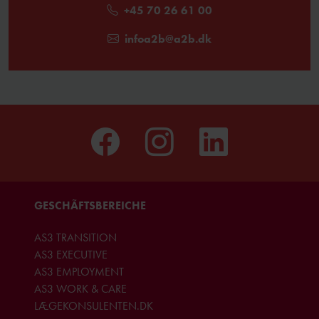
+45 70 26 61 00
Sehen Sie sich dieses Video an
(Auf Englisch) und erfahren Sie
mehr über den offiziellen Dänischkurs.
infoa2b@a2b.dk
GESCHÃFTSBEREICHE
AS3 TRANSITION
AS3 EXECUTIVE
AS3 EMPLOYMENT
AS3 WORK & CARE
LÆGEKONSULENTEN.DK