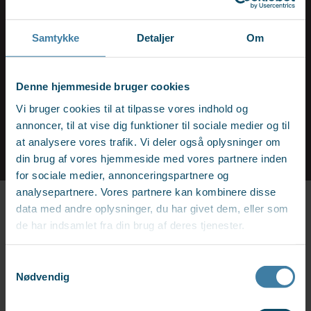
den Dänischkurs an unserem Sprachcenter oder online zu
besuchen. Der Dänischunterricht ist kostenlos, wenn Sie
eine Überweisung von der Kommune haben.
Samtykke
Detaljer
Om
Vielleicht haben Sie bereits eine Überweisung von der
Denne hjemmeside bruger cookies
Kommune erhalten? Wenn nicht, kontaktieren Sie die
Kommune oder rufen Sie uns unter
+45 82 10 00 77
an und
Vi bruger cookies til at tilpasse vores indhold og
wir helfen Ihnen weiter.
annoncer, til at vise dig funktioner til sociale medier og til
at analysere vores trafik. Vi deler også oplysninger om
din brug af vores hjemmeside med vores partnere inden
for sociale medier, annonceringspartnere og
analysepartnere. Vores partnere kan kombinere disse
data med andre oplysninger, du har givet dem, eller som
Depositum
de har indsamlet fra din brug af deres tjenester.
Willkommen bei der dänischen Ausbildung bei A2B. Wir
Samtykkevalg
freuen uns, dass Sie sich für eine Dänischausbildung bei uns
Nødvendig
entschieden haben. Wir haben hier Informationen darüber
gesammelt, wie Sie das Depositum bezahlen.