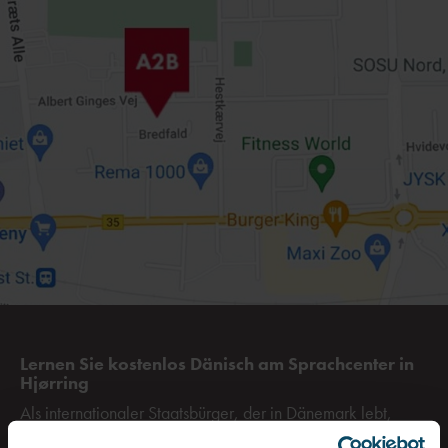
Lernen Sie kostenlos Dänisch am Sprachcenter in
Hjørring
Als internationaler Staatsbürger, der in Dänemark lebt,
arbeitet oder studiert, ist es für Sie wahrscheinlich kostenlos,