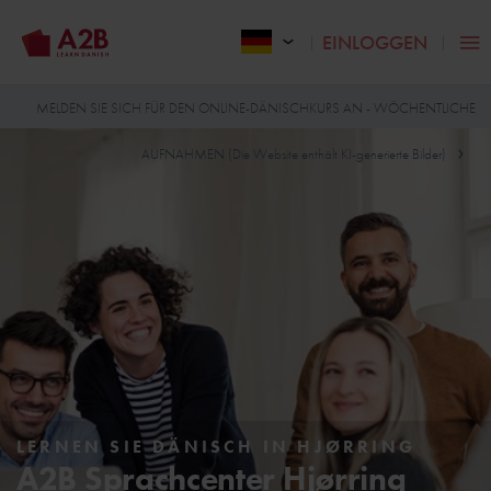
EINLOGGEN
MELDEN SIE SICH FÜR DEN ONLINE-DÄNISCHKURS AN - WÖCHENTLICHE
AUFNAHMEN (Die Website enthält KI-generierte Bilder)
LERNEN SIE DÄNISCH IN HJØRRING
A2B Sprachcenter Hjørring