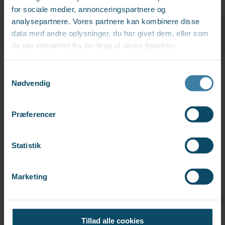
for sociale medier, annonceringspartnere og
analysepartnere. Vores partnere kan kombinere disse
data med andre oplysninger, du har givet dem, eller som
de har indsamlet fra din brug af deres tjenester.
Samtykkevalg
Nødvendig
Præferencer
Statistik
Marketing
DREI KLEINE DÄNISCHE
WÖRTER, DIE SIE KENNEN
SOLLTEN
Tillad alle cookies