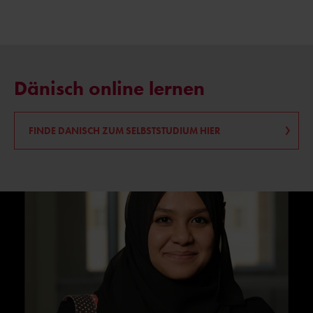
Dänisch online lernen
FINDE DANISCH ZUM SELBSTSTUDIUM HIER