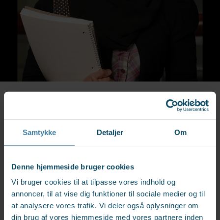
Klicken Sie auf die folgenden
Samtykke
Detaljer
Om
Artikel, um mehr über Dänemark,
Dänen und die dänische
Denne hjemmeside bruger cookies
Sprache zu erfahren
Vi bruger cookies til at tilpasse vores indhold og
annoncer, til at vise dig funktioner til sociale medier og til
at analysere vores trafik. Vi deler også oplysninger om
din brug af vores hjemmeside med vores partnere inden